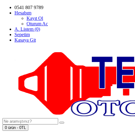
0541 807 9789
Hesabım
Kayıt Ol
Oturum Aç
A. Listem (0)
Sepetim
Kasaya Git
0 ürün - 0TL