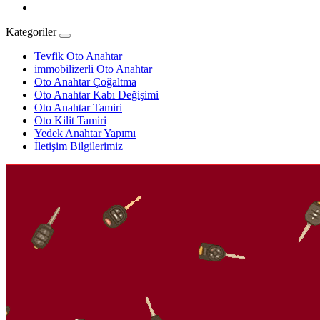
Kategoriler
Tevfik Oto Anahtar
immobilizerli Oto Anahtar
Oto Anahtar Çoğaltma
Oto Anahtar Kabı Değişimi
Oto Anahtar Tamiri
Oto Kilit Tamiri
Yedek Anahtar Yapımı
İletişim Bilgilerimiz